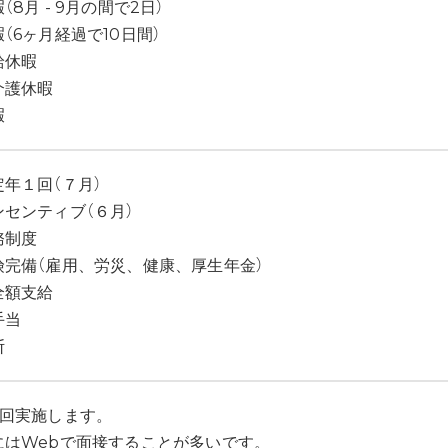
（8月 - 9月の間で2日）
（6ヶ月経過で10日間）
給休暇
介護休暇
暇
年１回（７月）
センティブ（６月）
務制度
険完備（雇用、労災、健康、厚生年金）
全額支給
手当
断
2回実施します。
にはWebで面接することが多いです。