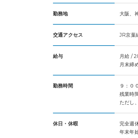
勤務地
大阪、
交通アクセス
JR京
給与
月給 / 2
月末締
勤務時間
９：０
残業時
ただし
休日・休暇
完全週
年末年始休