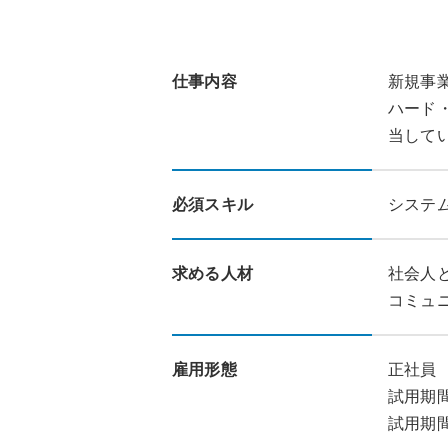
仕事内容
新規事
ハード
当して
必須スキル
システ
求める人材
社会人
コミュ
雇用形態
正社員
試用期
試用期