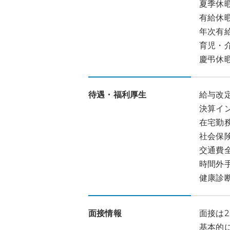
夏季休暇
有給休暇
年次有
育児・
慶弔休
待遇・福利厚生
給与改定
決算イン
在宅勤
社会保
交通費
時間外
健康診
面接情報
面接は
基本的