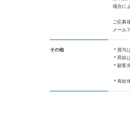
場合に
ご応募
メール
その他
＊賞与
＊昇給
＊顧客
＊有給